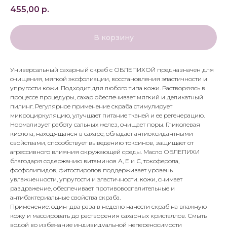
455,00
р.
В корзину
Универсальный сахарный скраб с ОБЛЕПИХОЙ предназначен для
очищения, мягкой эксфолиации, восстановления эластичности и
упругости кожи. Подходит для любого типа кожи. Растворяясь в
процессе процедуры, сахар обеспечивает мягкий и деликатный
пилинг. Регулярное применение скраба стимулирует
микроциркуляцию, улучшает питание тканей и ее регенерацию.
Нормализует работу сальных желез, очищает поры. Гликолевая
кислота, находящаяся в сахаре, обладает антиоксидантными
свойствами, способствует выведению токсинов, защищает от
агрессивного влияния окружающей среды. Масло ОБЛЕПИХИ
благодаря содержанию витаминов А, Е и С, токоферола,
фосфолипидов, фитостиролов поддерживает уровень
увлажненности, упругости и эластичности. кожи, снимает
раздражение, обеспечивает противовоспалительные и
антибактериальные свойства скраба.
Применение: один-два раза в неделю нанести скраб на влажную
кожу и массировать до растворения сахарных кристаллов. Смыть
водой во избежание индивидуальной непереносимости