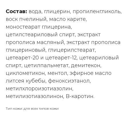
Состав:
вода, глицерин, пропиленгликоль,
воск пчелиный, масло карите,
моностеарат глицерина,
цетилстеариловый спирт, экстракт
прополиса масляный, экстракт прополиса
глицериновый, глицерилстеарат,
цетеарет-20 и цетеарет-12, цетеариловый
спирт, цетилпальметат, демитекон,
циклометикон, ментол, эфирное масло
литсея кубебы, феноксиэтанол,
метилхлороизотиазолин,
метилизотиазолинон, B-каротин.
Тип кожи: для всех типов кожи