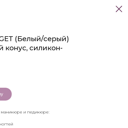
GET (Белый/серый)
 конус, силикон-
ну
 маникюре и педикюре:
ногтей