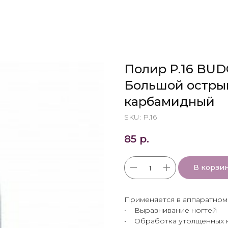
Полир P.16 BUD
Большой острый
карбамидный
SKU:
P.16
85
р.
В корзи
Применяется в аппаратном
• Выравнивание ногтей
• Обработка утолщенных 