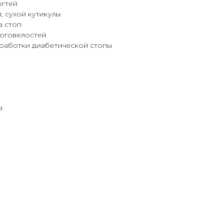
огтей
 сухой кутикулы
 стоп
оговелостей
работки диабетической стопы
я