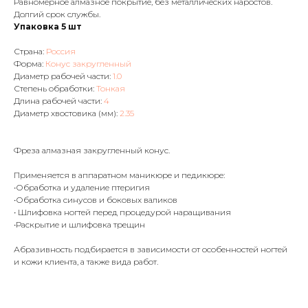
Равномерное алмазное покрытие, без металлических наростов.
Долгий срок службы.
Упаковка 5 шт
Страна:
Россия
Форма:
Конус закругленный
Диаметр рабочей части:
1.0
Степень обработки:
Тонкая
Длина рабочей части:
4
Диаметр хвостовика (мм):
2.35
Фреза алмазная закругленный конус.
Применяется в аппаратном маникюре и педикюре:
•Обработка и удаление птеригия
•Обработка синусов и боковых валиков
• Шлифовка ногтей перед процедурой наращивания
•Раскрытие и шлифовка трещин
Абразивность подбирается в зависимости от особенностей ногтей
и кожи клиента, а также вида работ.